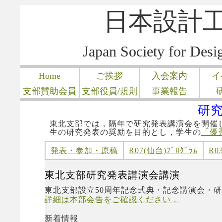
日本設計工
Japan Society for Des
Home
ご挨拶
入会案内
イ
支部賛助会員
支部役員/規則
事業報告
研
東北支部では，隔年で研究発表講演会を開催
生の研究発表の奨励を目的とし，学生の
「優
発表・参加・原稿
R07(仙台)ﾌﾟﾛｸﾞﾗﾑ
R0